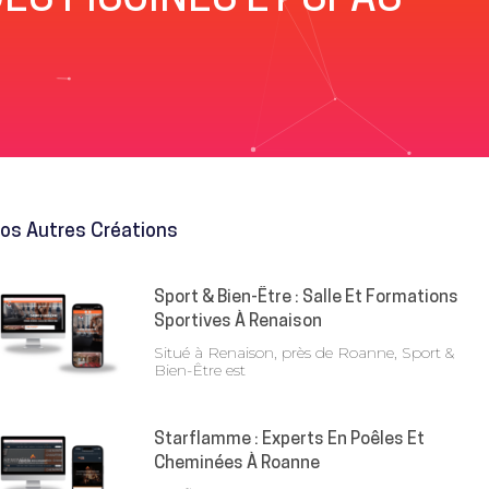
ES PISCINES ET SPAS
os Autres Créations
Sport & Bien-Être : Salle Et Formations
Sportives À Renaison
Situé à Renaison, près de Roanne, Sport &
Bien-Être est
Starflamme : Experts En Poêles Et
Cheminées À Roanne