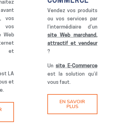
COMMERCE
itez
avant
Vendez vos produits
é, vos
ou vos services par
u vos
l’intermédiaire d’un
le Web
site Web marchand,
ternet
attractif et vendeur
 et
?
Un
site E-Commerce
est LA
est la solution qu’il
ous et
vous faut.
e.
EN SAVOIR
PLUS
R