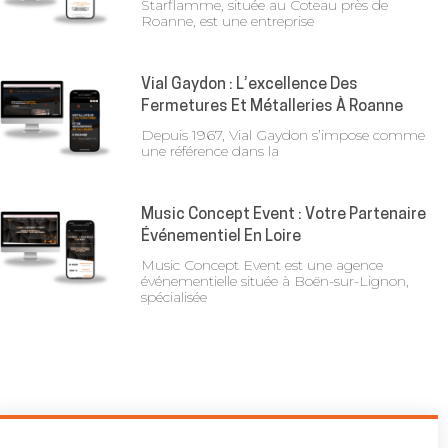
Starflamme, située au Coteau près de
Roanne, est une entreprise
Vial Gaydon : L’excellence Des
Fermetures Et Métalleries À Roanne
Depuis 1967, Vial Gaydon s’impose comme
une référence dans la
Music Concept Event : Votre Partenaire
Événementiel En Loire
Music Concept Event est une agence
événementielle située à Boën-sur-Lignon,
spécialisée