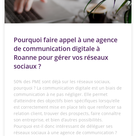
Pourquoi faire appel à une agence
de communication digitale à
Roanne pour gérer vos réseaux
sociaux ?
50% des PME sont déjà sur les réseaux sociaux,
pourquoi ? La communication digitale est un biais de
communication à ne pas négliger. Elle permet
d’atteindre des objectifs bien spécifiques lorsqu’elle
est correctement mise en place tels que renforcer sa
relation client, trouver des prospects, faire connaître
son entreprise, et bien d’autres possibilités.
Pourquoi est-il donc intéressant de déléguer ses
réseaux sociaux à une agence de communication ?