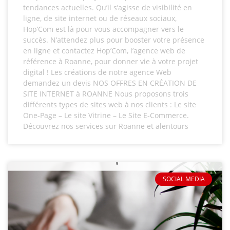
tendances actuelles. Qu’il s’agisse de visibilité en
ligne, de site internet ou de réseaux sociaux,
Hop’Com est là pour vous accompagner vers le
succès. N’attendez plus pour booster votre présence
en ligne et contactez Hop’Com, l’agence web de
référence à Roanne, pour donner vie à votre projet
digital ! Les créations de notre agence Web
demandez un devis NOS OFFRES EN CRÉATION DE
SITE INTERNET à ROANNE Nous proposons trois
différents types de sites web à nos clients : Le site
One-Page – Le site Vitrine – Le Site E-Commerce.
Découvrez nos services sur Roanne et alentours
SOCIAL MEDIA