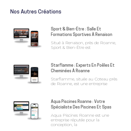
Nos Autres Créations
Sport & Bien-Être : Salle Et
Formations Sportives À Renaison
Situé à Renaison, près de Roanne,
Sport & Bien-Être est
Starflamme : Experts En Poêles Et
Cheminées À Roanne
Starflamme, située au Coteau près
de Roanne, est une entreprise
Aqua Piscines Roanne : Votre
Spécialiste Des Piscines Et Spas
Aqua Piscines Roanne est une
entreprise réputée pour la
conception, la