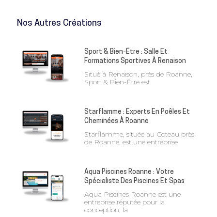
Nos Autres Créations
Sport & Bien-Être : Salle Et
Formations Sportives À Renaison
Situé à Renaison, près de Roanne,
Sport & Bien-Être est
Starflamme : Experts En Poêles Et
Cheminées À Roanne
Starflamme, située au Coteau près
de Roanne, est une entreprise
Aqua Piscines Roanne : Votre
Spécialiste Des Piscines Et Spas
Aqua Piscines Roanne est une
entreprise réputée pour la
conception, la